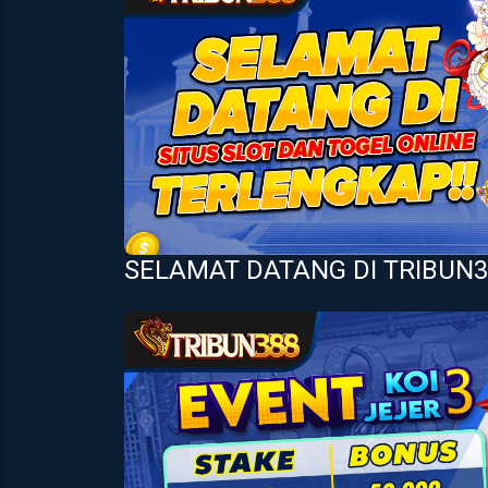
SELAMAT DATANG DI TRIBUN3