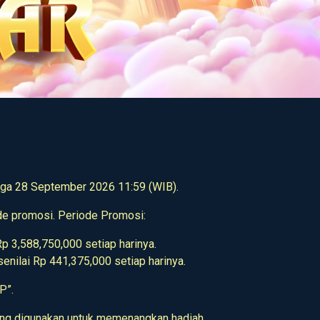
ngga 28 September 2026 11:59 (WIB).
ode promosi. Periode Promosi:
p 3,588,750,000 setiap harinya.
nilai Rp 441,375,000 setiap harinya.
P”.
ang digunakan untuk memenangkan hadiah