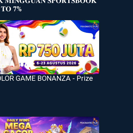
𝐊 𝐌𝐈𝐍𝐆𝐆𝐔𝐀𝐍 𝐒𝐏𝐎𝐑𝐓𝐒𝐁𝐎𝐎𝐊
 𝐓𝐎 𝟕%
COLOR GAME BONANZA - Prize