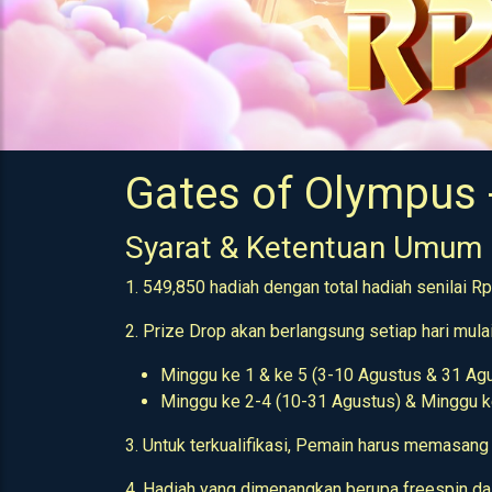
Gates of Olympus -
Syarat & Ketentuan Umum
1. 549,850 hadiah dengan total hadiah senilai 
2. Prize Drop akan berlangsung setiap hari mul
Minggu ke 1 & ke 5 (3-10 Agustus & 31 Agus
Minggu ke 2-4 (10-31 Agustus) & Minggu ke
3. Untuk terkualifikasi, Pemain harus memasan
4. Hadiah yang dimenangkan berupa freespin d