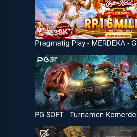
Pragmatig Play - MERDEKA - G
PG SOFT - Turnamen Kemerdeka