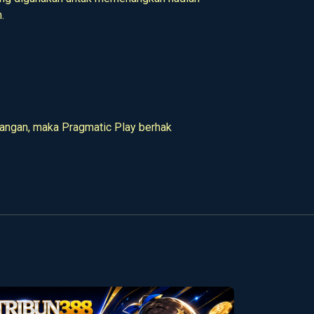
.
rangan, maka Pragmatic Play berhak