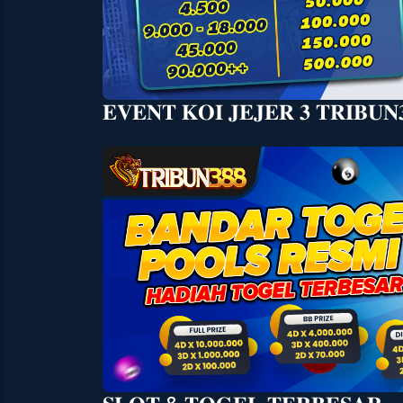
𝐄𝐕𝐄𝐍𝐓 𝐊𝐎𝐈 𝐉𝐄𝐉𝐄𝐑 𝟑 𝐓𝐑𝐈𝐁𝐔𝐍