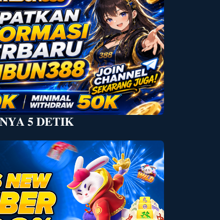
𝐍𝐘𝐀 𝟓 𝐃𝐄𝐓𝐈𝐊