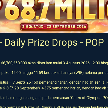
 Daily Prize Drops - POP
Rp 68,780,250,000 akan diberikan mulai 3 Agustus 2026 12:00 hi
ai pukul 12:00 hingga 11:59 keesokan harinya (WIB) selama peri
tus – 7 Sept): 26,150 pemenang harian, dengan hadiah senilai R
 6-8 (7-28 September): 4,375 pemenang harian, dengan hadiah se
g taruhan dengan uang asli pada permainan “Gates of Olympus PO
alam permainan Gates of Olympus POP sesuai dengan taruhan y